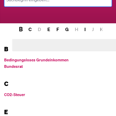
B
A
C
D
E
F
G
H
I
J
K
L
B
Bedingungsloses Grundeinkommen
Bundesrat
C
CO2-Steuer
E