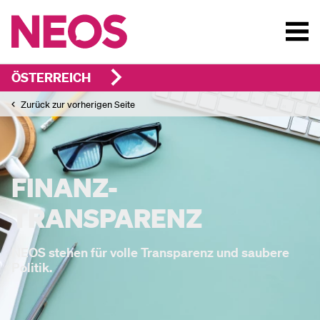
ÖSTERREICH
Zurück zur vorherigen Seite
FINANZ-
TRANSPARENZ
NEOS stehen für volle Transparenz und saubere
Politik.