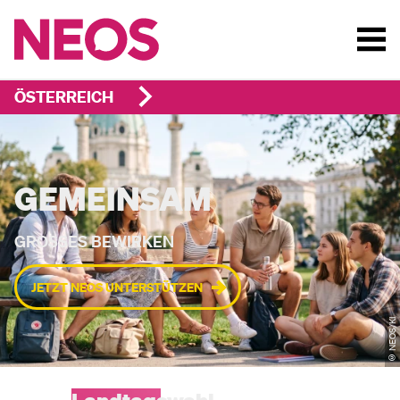
ÖSTERREICH
NEOS – DIE LIBERALE PA
GEMEINSAM
GROSSES BEWIRKEN
JETZT NEOS UNTERSTÜTZEN
© NEOS/KI