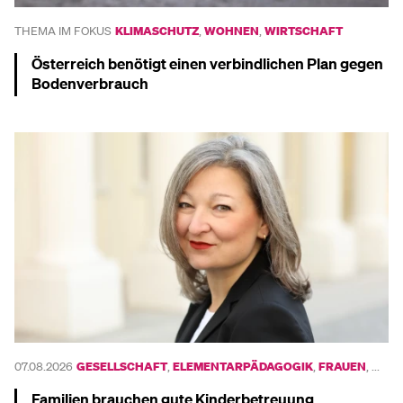
THEMA IM FOKUS
KLIMASCHUTZ
,
WOHNEN
,
WIRTSCHAFT
Österreich benötigt einen verbindlichen Plan gegen
Bodenverbrauch
Mehr dazu
UND
07.08.2026
GESELLSCHAFT
,
ELEMENTARPÄDAGOGIK
,
FRAUEN
, ...
Familien brauchen gute Kinderbetreuung