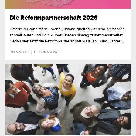
Die Reformpartnerschaft 2026
Österreich kann mehr – wenn Zuständigkeiten klar sind, Verfahren
schnell laufen und Politik über Ebenen hinweg zusammenarbeitet.
Genau hier setzt die Reformpartnerschaft 2026 an: Bund, Länder
und Gemeinden haben sich erstmals in dieser Form
21.07.2026
|
REFORMKRAFT
zusammengeschlossen, um zentrale Zukunftsfragen gemeinsam zu
lösen.