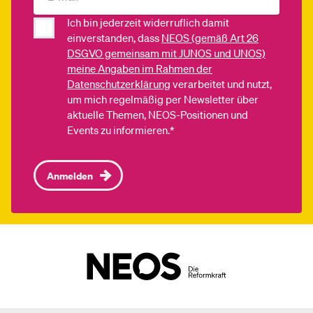
Ich bin jederzeit widerruflich damit
einverstanden, dass
NEOS (gemäß Art 26
DSGVO gemeinsam mit JUNOS und UNOS)
meine Angaben im Rahmen der
Datenschutzerklärung
verarbeitet und nutzt,
um mich regelmäßig per Newsletter über
aktuelle Themen, NEOS-Positionen und
Events zu informieren.*
Anmelden