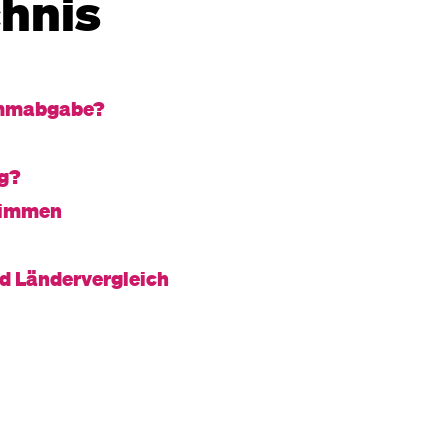
chnis
timmabgabe?
ig?
timmen
nd Ländervergleich