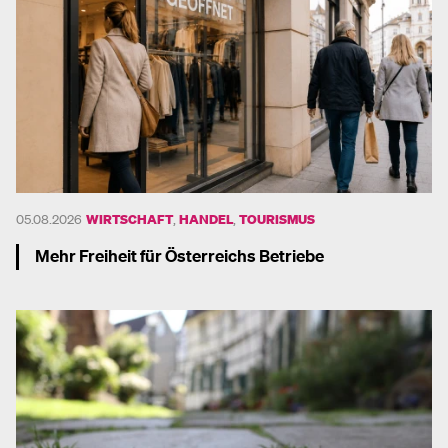
05.08.2026
WIRTSCHAFT
,
HANDEL
,
TOURISMUS
Mehr Freiheit für Österreichs Betriebe
Mehr dazu