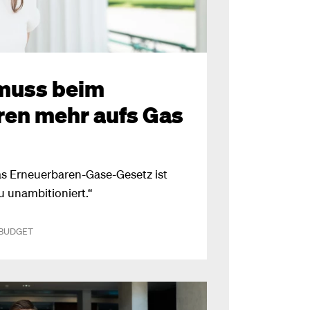
muss beim
eren mehr aufs Gas
as Erneuerbaren-Gase-Gesetz ist
u unambitioniert.“
BUDGET