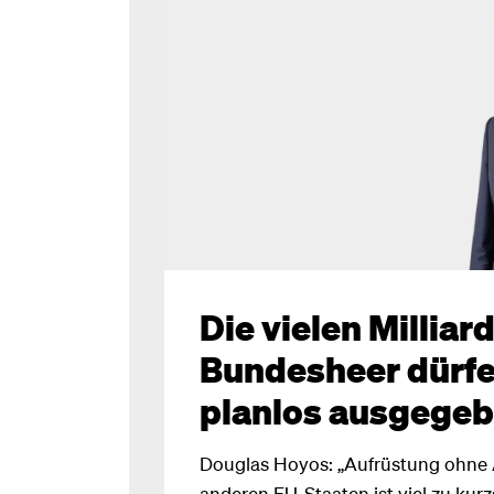
Die vielen Milliar
Bundesheer dürfe
planlos ausgege
Douglas Hoyos: „Aufrüstung ohne
anderen EU-Staaten ist viel zu kurz