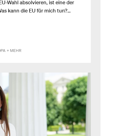
EU-Wahl absolvieren, ist eine der
as kann die EU für mich tun?
r ein wesentlicher Punkt fehlt auch
eit gedacht werden. Machen wir
undfreiheit der EU und schaffen wir
Grenzen bei der Bildung aufzulösen!
OPA
+ MEHR