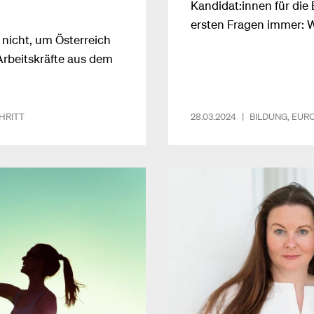
Kandidat:innen für die 
ersten Fragen immer: W
 nicht, um Österreich
Vieles, sagen wir – abe
e Arbeitskräfte aus dem
uns.Bildung muss EU-w
daher Bildung zur 5. Gr
damit die Chance, die 
HRITT
28.03.2024
|
BILDUNG
,
EUR