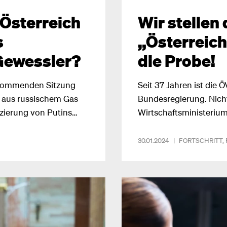
 Österreich
Wir stellen
s
„Österreich
 Gewessler?
die Probe!
 kommenden Sitzung
Seit 37 Jahren ist die 
g aus russischem Gas
Bundesregierung. Nicht
zierung von Putins
Wirtschaftsministerium 
.“
der Hand – sie hat mit i
geprägt. Vergangene W
30.01.2024
|
FORTSCHRITT
,
entdeckt, mit ihrem „Ö
Nehammer. Doch, wie 
Zukunft halten, wenn 
hat? Wir haben uns die
angesehen und unterzi