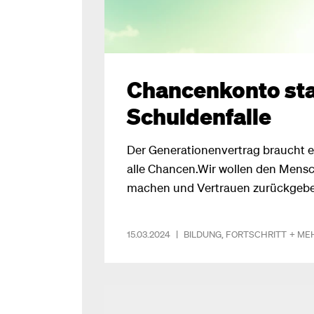
Chancenkonto sta
Schuldenfalle
Der Generationenvertrag braucht e
alle Chancen.Wir wollen den Mens
machen und Vertrauen zurückgeben,
Politik, sondern auch in die eigene
vor allem für die Jungen wichtig!
15.03.2024
|
BILDUNG
,
FORTSCHRITT
+ ME