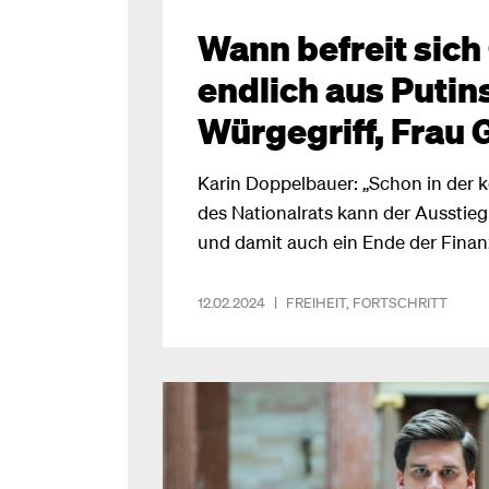
Wann befreit sich
endlich aus Putin
Würgegriff, Frau
Karin Doppelbauer: „Schon in der
des Nationalrats kann der Ausstie
und damit auch ein Ende der Finan
Krieg auf den Weg gebracht werden
12.02.2024
|
FREIHEIT
,
FORTSCHRITT