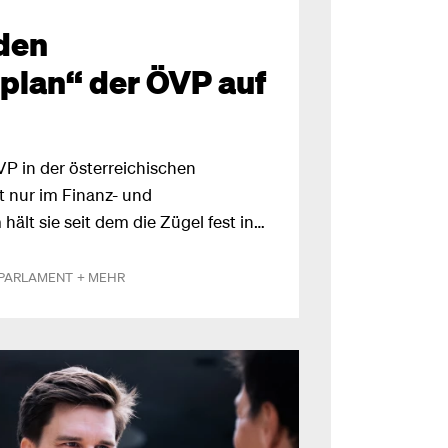
 den
plan“ der ÖVP auf
ÖVP in der österreichischen
 nur im Finanz- und
hält sie seit dem die Zügel fest in
hrer Politik die letzten Jahrzehnte
oche hat die ÖVP die Zukunft neu
PARLAMENT
+ MEHR
sterreichplan“ von Bundeskanzler
kann man Versprechen in der
man in der Vergangenheit versagt
 Vorstellungen der ÖVP im Detail
ehen sie dem Lackmustest.