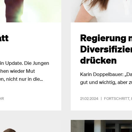
tt
Regierung 
Diversifizi
drücken
in Update. Die Jungen
chen wieder Mut
Karin Doppelbauer: „D
 nicht nur in die
gut und wichtig, aber z
 Zukunft. Das ist uns
HR
21.02.2024
|
FORTSCHRITT
,