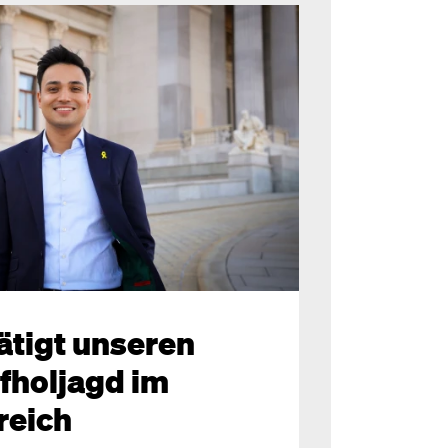
ätigt unseren
fholjagd im
reich