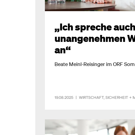
„Ich spreche auch
unangenehmen W
an“
Beate Meinl-Reisinger im ORF So
19.08.2025
|
WIRTSCHAFT
,
SICHERHEIT
+ 