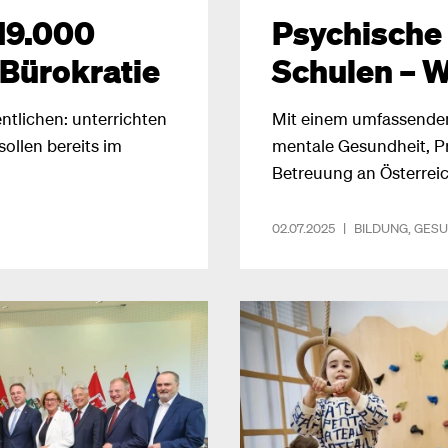
 19.000
Psychische
 Bürokratie
Schulen – W
ntlichen: unterrichten
Mit einem umfassende
ollen bereits im
mentale Gesundheit, P
Betreuung an Österrei
02.07.2025
|
BILDUNG
,
GESU