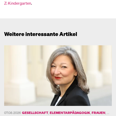
Z: Kindergarten
.
Weitere interessante Artikel
UND
07.08.2026
GESELLSCHAFT
,
ELEMENTARPÄDAGOGIK
,
FRAUEN
, ...