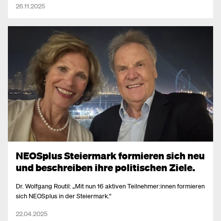
26.11.2025
Maßnahmen zur Steigerung der Impfmotivation eingesetzt.
NEOSplus Steiermark formieren sich neu
und beschreiben ihre politischen Ziele.
Dr. Wolfgang Routil: „Mit nun 16 aktiven Teilnehmer:innen formieren
sich NEOSplus in der Steiermark.“
22.04.2025