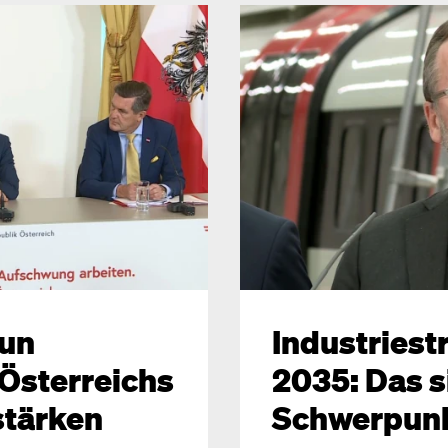
Tun
Industriest
Österreichs
2035: Das s
stärken
Schwerpun