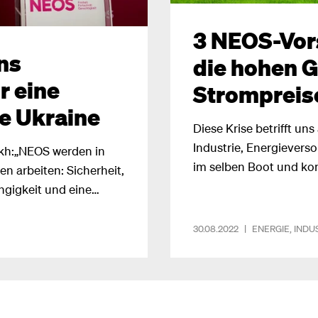
3 NEOS-Vor
ns
die hohen G
r eine
Strompreis
ie Ukraine
Diese Krise betrifft u
Industrie, Energieverso
kh:„NEOS werden in
im selben Boot und k
n arbeiten: Sicherheit,
raus. Gelingen kann das
gigkeit und eine
in die Populismus-Kiste
und zu Ende gedacht
30.08.2022
|
ENERGIE
,
INDU
Energiesparen jetzt da
was die Regierung den 
entgegensetzen kann, li