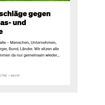
schläge gegen
as- und
e
ns alle – Menschen, Unternehmen,
rger, Bund, Länder. Wir sitzen alle
ommen da nur gemeinsam wieder
 aber nicht durch den tiefen Griff
, sondern nur mithilfe sinnvoller
er Maßnahmen. Warum
STRIE
+ MEHR
s Gebot der Stunde sein sollte und
Preisexplosionen jetzt
est du hier: