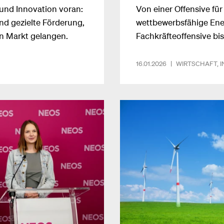
 und Innovation voran:
Von einer Offensive fü
d gezielte Förderung,
wettbewerbsfähige Ene
en Markt gelangen.
Fachkräfteoffensive bis
Europe and by Partner 
16.01.2026
|
WIRTSCHAFT
,
I