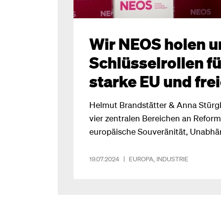
Wir NEOS holen u
Schlüsselrollen fü
starke EU und fre
Helmut Brandstätter & Anna Stürg
vier zentralen Bereichen an Reforme
europäische Souveränität, Unabhän
stärkere Industrie.“
19.07.2024
|
EUROPA
,
INDUSTRIE