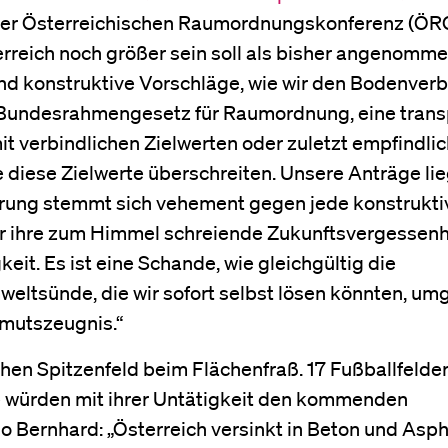
er Österreichischen Raumordnungskonferenz (ÖRO
erreich noch größer sein soll als bisher angenomme
nd konstruktive Vorschläge, wie wir den Bodenver
 Bundesrahmengesetz für Raumordnung, eine trans
it verbindlichen Zielwerten oder zuletzt empfindli
 diese Zielwerte überschreiten. Unsere Anträge lie
erung stemmt sich vehement gegen jede konstrukti
ur ihre zum Himmel schreiende Zukunftsvergessenh
eit. Es ist eine Schande, wie gleichgültig die
ltsünde, die wir sofort selbst lösen könnten, um
Armutszeugnis.“
chen Spitzenfeld beim Flächenfraß. 17 Fußballfelde
e würden mit ihrer Untätigkeit den kommenden
o Bernhard: „Österreich versinkt in Beton und Asph