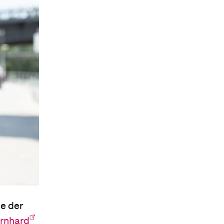
ie der
rnhard