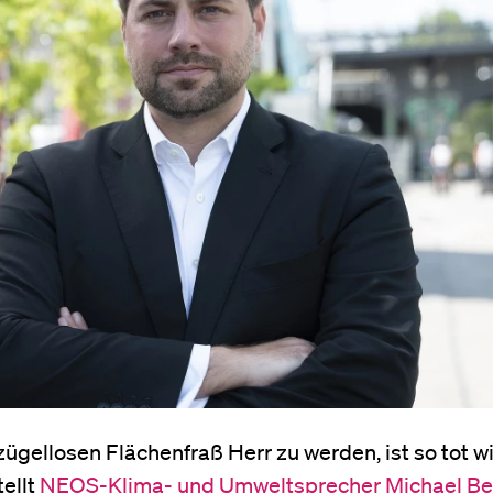
ügellosen Flächenfraß Herr zu werden, ist so tot w
tellt
NEOS-Klima- und Umweltsprecher Michael Be