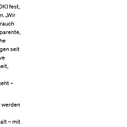
K) fest,
n. „Wir
brauch
parente,
che
gen seit
ve
eit,
geht –
r werden
alt – mit