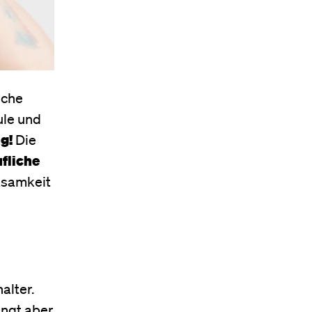
iche
ule und
ng!
Die
fliche
ksamkeit
alter.
ängt aber