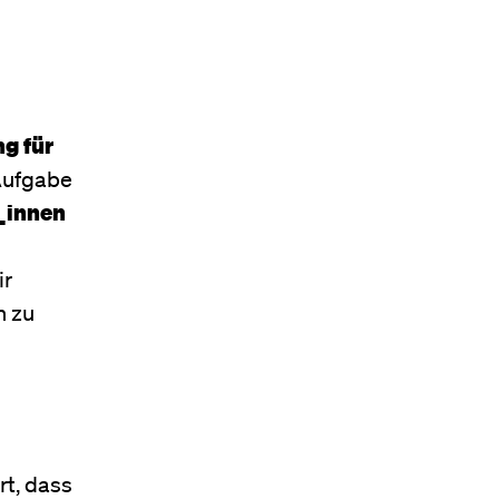
ng für
 Aufgabe
_innen
ir
n zu
rt, dass