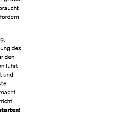
braucht
 fördern
g,
dung des
ür den
n führt
t und
ste
 macht
richt
starten!