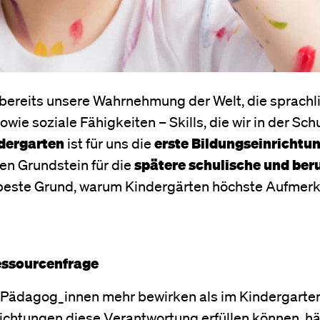
 bereits unsere Wahrnehmung der Welt, die sprachl
ie soziale Fähigkeiten – Skills, die wir in der Sch
dergarten
ist für uns die
erste Bildungseinrichtu
gen Grundstein für die
spätere schulische und beru
 beste Grund, warum Kindergärten höchste Aufmer
essourcenfrage
n Pädagog_innen mehr bewirken als im Kindergarten
chtungen diese Verantwortung erfüllen können, h