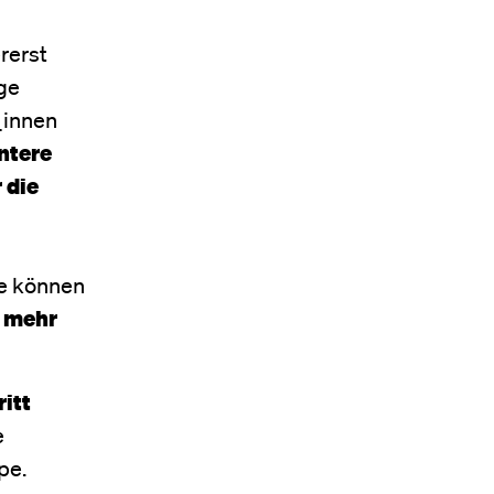
rerst
ige
_innen
ntere
 die
pe können
 mehr
ritt
e
pe.