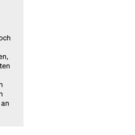
Doch
en,
iten
n
n
 an