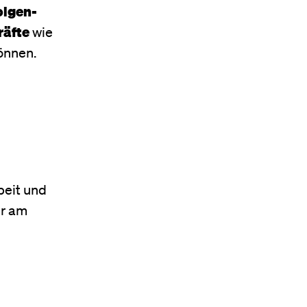
olgen-
räfte
wie
önnen.
beit und
er am