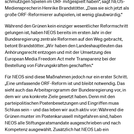
schmutzigen Spielen im ORF mitgespielt haben“, sagt NEOS-
Mediensprecherin Henrike Brandstötter. „Dass sie sich jetzt als
große ORF-Reformierer aufspielen, ist wenig glaubwürdig.“
Während den Grünen kein einziger wesentlicher Reformschritt
gelungen ist, haben NEOS bereits im ersten Jahr in der
Bundesregierung zentrale Reformen auf den Weg gebracht,
betont Brandstötter. „Wir haben den Landeshauptleuten das
Anhörungsrecht entzogen und mit der Umsetzung des
European Media Freedom Act mehr Transparenz bei der
Bestellung von Führungskräften geschaffen.“
Für NEOS sind diese Maßnahmen jedoch nur ein erster Schritt.
„Eine umfassende ORF-Reform ist und bleibt notwendig. Das
sieht auch das Arbeitsprogramm der Bundesregierung vor, in
dem wir uns konkrete Ziele gesetzt haben. Denn mit den
parteipolitischen Postenbesetzungen und Eingriffen muss
Schluss sein – und das leben wir auch aktiv vor: Während die
Grünen munter im Postenkarussell mitgefahren sind, haben
NEOS alle Stiftungsratsmandate ausgeschrieben und nach
Kompetenz ausgewählt. Zusätzlich hat NEOS Lab ein