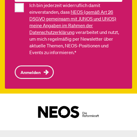
Ich bin jederzeit widerruflich damit
einverstanden, dass
NEOS (gemäß Art 26
DSGVO gemeinsam mit JUNOS und UNOS)
meine Angaben im Rahmen der
Datenschutzerklärung
verarbeitet und nutzt,
um mich regelmäßig per Newsletter über
aktuelle Themen, NEOS-Positionen und
Events zu informieren.*
Anmelden