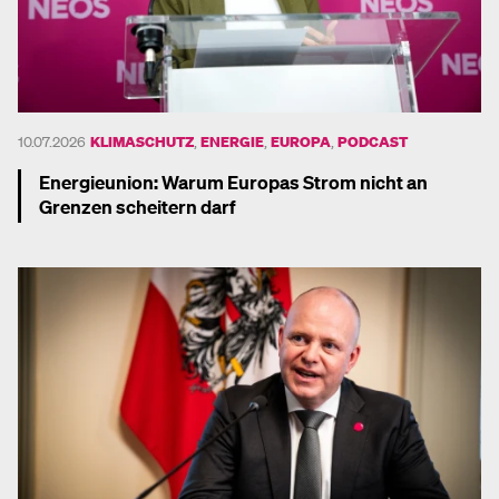
10.07.2026
KLIMASCHUTZ
,
ENERGIE
,
EUROPA
,
PODCAST
Energieunion: Warum Europas Strom nicht an
Grenzen scheitern darf
Mehr dazu