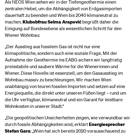
Als NEOS Wien sehen wir in der Tiefengeothermie einen
zentralen Hebel, um die Abhängigkeit von Erdgasimporten
dauerhaft zu beenden und Wien bis 2040 klimaneutral zu
machen.
Klubobfrau Selma Arapović
begrüßt daher die
Einigung auf Bundesebene als wesentlichen Schritt für den
Wiener Wohnbau:
„Der Ausstieg aus fossilem Gas ist nicht nur eine
klimapolitische, sondern auch eine soziale Frage. Mit der
Aufnahme der Geothermie ins EABG sichern wir langfristig
preisstabile und saubere Wärme für die Wienerinnen und
Wiener. Diese Novelle ist essenziell, um den Gasausstieg im
Wohnbau massiv zu beschleunigen. Wir machen Wien
unabhängig von teuren fossilen Importen und setzen auf eine
Energiequelle, die direkt unter unseren Füßen liegt – rund um
die Uhr verfügbar, klimaneutral und ein Garant für leistbare
Wohnkosten in unserer Stadt.“
„Die geopolitischen Unsicherheiten zeigen, wie verwundbar wir
durch fossile Abhängigkeiten sind, erklärt
Energiesprecher
Stefan Gara
: „Wien hat sich bereits 2020 vorausschauend zu