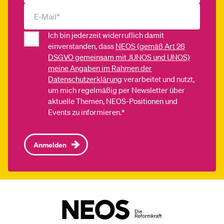
Ich bin jederzeit widerruflich damit
einverstanden, dass
NEOS (gemäß Art 26
DSGVO gemeinsam mit JUNOS und UNOS)
meine Angaben im Rahmen der
Datenschutzerklärung
verarbeitet und nutzt,
um mich regelmäßig per Newsletter über
aktuelle Themen, NEOS-Positionen und
Events zu informieren.*
Anmelden