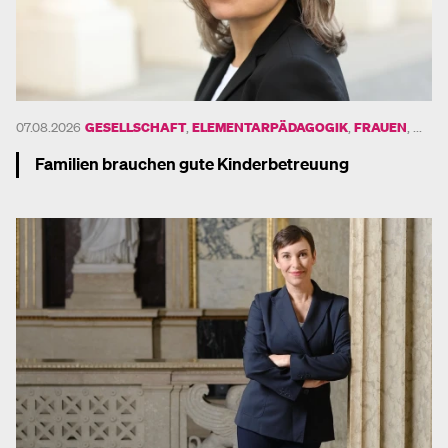
UND
07.08.2026
GESELLSCHAFT
,
ELEMENTARPÄDAGOGIK
,
FRAUEN
, ...
Familien brauchen gute Kinderbetreuung
Mehr dazu