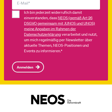
Ich bin jederzeit widerruflich damit
einverstanden, dass
NEOS (gemäß Art 26
DSGVO gemeinsam mit JUNOS und UNOS)
meine Angaben im Rahmen der
Datenschutzerklärung
verarbeitet und nutzt,
um mich regelmäßig per Newsletter über
aktuelle Themen, NEOS-Positionen und
Events zu informieren.*
Anmelden