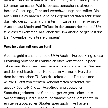
lassen. In den wesentlichen Institutionen, die den komplizierten
US-amerikanischen Wahlprozess ausmachen, platziert er
bereits Günstlinge, Fans und Verschwörungstheoretiker. Bis
auf Nikki Haley haben alle seine Gegenkandidaten sehr schnell
das Feld geräumt, um sich hinter ihm zu versammeln – in der
Aussicht auf Macht und Einfluss in der „neuen Normalität“. Um
zu dieser zu kommen, brauchen die USA aber eine große Krise.
Der November könnte sie bringen?
Was hat das mit uns zu tun?
Aber es geht nicht nur um die USA: Auch in Europa klingt diese
Erzählung bekannt. In Frankreich etwa kommt es alle paar
Jahre zum Showdown zwischen dem demokratischen System
und der rechtsextremen Kandidatin Marine Le Pen, die mit
dem französischen EU-Austritt kokettiert. In Deutschland
wurde zuletzt von rechten Geheimtreffen berichtet, die
ausgeklügelte Pläne zur Ausbürgerung deutscher
Staatsbürgerinnen und Staatsbürger zeigen – eine klare
Vorbereitung auf die Machtübernahme. Vor allem rechte, in
einigen europäischen Staaten aber auch linke Parteien