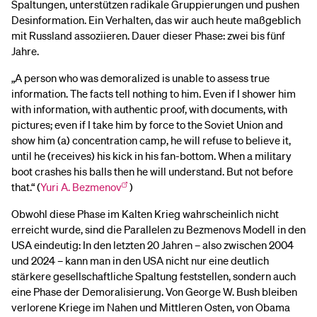
Spaltungen, unterstützen radikale Gruppierungen und pushen
Desinformation. Ein Verhalten, das wir auch heute maßgeblich
mit Russland assoziieren. Dauer dieser Phase: zwei bis fünf
Jahre.
„A person who was demoralized is unable to assess true
information. The facts tell nothing to him. Even if I shower him
with information, with authentic proof, with documents, with
pictures; even if I take him by force to the Soviet Union and
show him (a) concentration camp, he will refuse to believe it,
until he (receives) his kick in his fan-bottom. When a military
boot crashes his balls then he will understand. But not before
that.“ (
Yuri A. Bezmenov
)
Obwohl diese Phase im Kalten Krieg wahrscheinlich nicht
erreicht wurde, sind die Parallelen zu Bezmenovs Modell in den
USA eindeutig: In den letzten 20 Jahren – also zwischen 2004
und 2024 – kann man in den USA nicht nur eine deutlich
stärkere gesellschaftliche Spaltung feststellen, sondern auch
eine Phase der Demoralisierung. Von George W. Bush bleiben
verlorene Kriege im Nahen und Mittleren Osten, von Obama