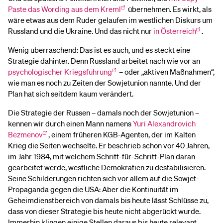
Paste das Wording aus dem Kreml
übernehmen. Es wirkt, als
wäre etwas aus dem Ruder gelaufen im westlichen Diskurs um
Russland und die Ukraine. Und das nicht nur
in Österreich
.
Wenig überraschend: Das ist es auch, und es steckt eine
Strategie dahinter. Denn Russland arbeitet nach wie vor an
psychologischer Kriegsführung
– oder „aktiven Maßnahmen“,
wie man es noch zu Zeiten der Sowjetunion nannte. Und der
Plan hat sich seitdem kaum verändert.
Die Strategie der Russen – damals noch der Sowjetunion –
kennen wir durch einen Mann namens
Yuri Alexandrovich
Bezmenov
, einem früheren KGB-Agenten, der im Kalten
Krieg die Seiten wechselte. Er beschrieb schon vor 40 Jahren,
im Jahr 1984, mit welchem Schritt-für-Schritt-Plan daran
gearbeitet werde, westliche Demokratien zu destabilisieren.
Seine Schilderungen richten sich vor allem auf die Sowjet-
Propaganda gegen die USA: Aber die Kontinuität im
Geheimdienstbereich von damals bis heute lässt Schlüsse zu,
dass von dieser Strategie bis heute nicht abgerückt wurde.
Immerhin klingen einige Stellen daraus bis heute relevant.