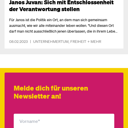
Janos Juvan: Sich mit Entschlossenheit
der Verantwortung stellen
Für Janos ist die Politik ein Ort, an dem man sich gemeinsam
ausmacht, wie wir alle miteinander leben wollen. "Und diesen Ort
darf man nicht ausschließlich jenen überlassen, die in ihrem Leben
noch nichts anderes außer die Politik gesehen haben", zeigt sich
08.02.2023
|
UNTERNEHMERTUM
,
FREIHEIT
+ MEHR
Janos überzeugt.
Melde dich für unseren
Newsletter an!