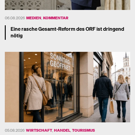
06.08.2026
MEDIEN
,
KOMMENTAR
Eine rasche Gesamt-Reform des ORF ist dringend
nötig
Mehr dazu
05.08.2026
WIRTSCHAFT
,
HANDEL
,
TOURISMUS