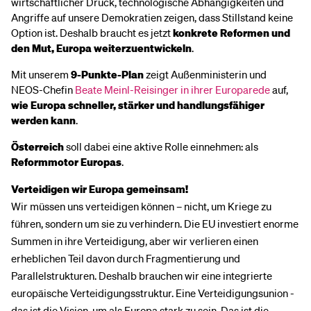
wirtschaftlicher Druck, technologische Abhängigkeiten und
Angriffe auf unsere Demokratien zeigen, dass Stillstand keine
Option ist. Deshalb braucht es jetzt
konkrete Reformen und
den Mut, Europa weiterzuentwickeln
.
Mit unserem
9-Punkte-Plan
zeigt Außenministerin und
NEOS-Chefin
Beate Meinl-Reisinger in ihrer Europarede
auf,
wie Europa schneller, stärker und handlungsfähiger
werden kann
.
Österreich
soll dabei eine aktive Rolle einnehmen: als
Reformmotor Europas
.
Verteidigen wir Europa gemeinsam!
Wir müssen uns verteidigen können – nicht, um Kriege zu
führen, sondern um sie zu verhindern. Die EU investiert enorme
Summen in ihre Verteidigung, aber wir verlieren einen
erheblichen Teil davon durch Fragmentierung und
Parallelstrukturen. Deshalb brauchen wir eine integrierte
europäische Verteidigungsstruktur. Eine Verteidigungsunion -
das ist die Vision, um als Europa stark zu sein. Das ist die