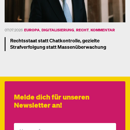
07.07.2026
EUROPA
,
DIGITALISIERUNG
,
RECHT
,
KOMMENTAR
Rechtsstaat statt Chatkontrolle, gezielte
Strafverfolgung statt Massenüberwachung
Mehr dazu
Melde dich für unseren
Newsletter an!