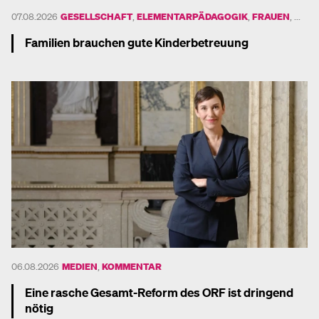
UND
07.08.2026
GESELLSCHAFT
,
ELEMENTARPÄDAGOGIK
,
FRAUEN
, ...
Familien brauchen gute Kinderbetreuung
Mehr dazu
06.08.2026
MEDIEN
,
KOMMENTAR
Eine rasche Gesamt-Reform des ORF ist dringend
nötig