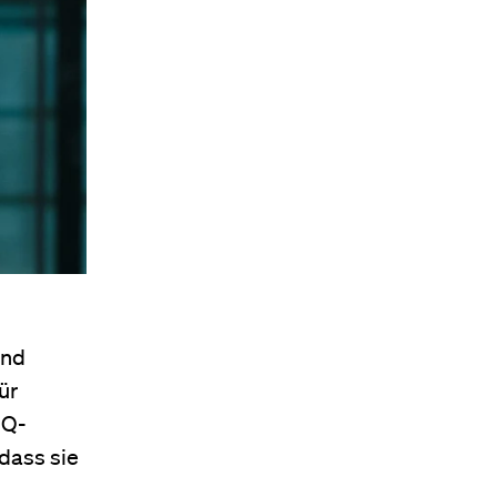
und
ür
IQ-
dass sie