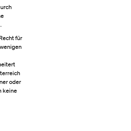
durch
he
.
Recht für
r wenigen
eitert
sterreich
ner oder
n keine