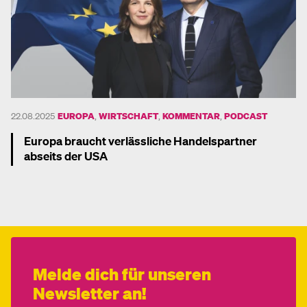
22.08.2025
EUROPA
,
WIRTSCHAFT
,
KOMMENTAR
,
PODCAST
Europa braucht verlässliche Handelspartner
abseits der USA
Mehr dazu
Melde dich für unseren
Newsletter an!