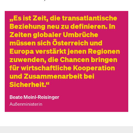
Es ist Zeit, die transatlantische
Beziehung neu zu definieren. In
Zeiten globaler Umbrüche
müssen sich Österreich und
Europa verstärkt jenen Regionen
zuwenden, die Chancen bringen
für wirtschaftliche Kooperation
und Zusammenarbeit bei
Sicherheit.
Beate Meinl-Reisinger
Außenministerin