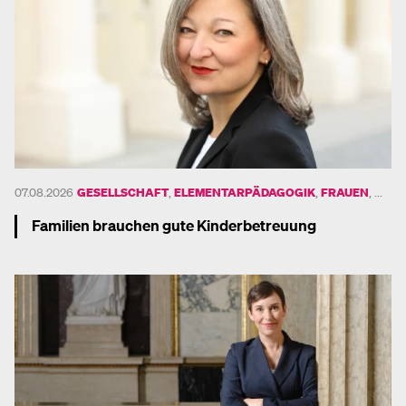
UND
07.08.2026
GESELLSCHAFT
,
ELEMENTARPÄDAGOGIK
,
FRAUEN
, ...
Familien brauchen gute Kinderbetreuung
Mehr dazu