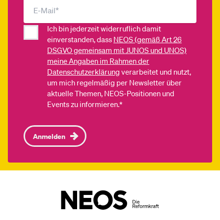
Ich bin jederzeit widerruflich damit
einverstanden, dass
NEOS (gemäß Art 26
DSGVO gemeinsam mit JUNOS und UNOS)
meine Angaben im Rahmen der
Datenschutzerklärung
verarbeitet und nutzt,
um mich regelmäßig per Newsletter über
aktuelle Themen, NEOS-Positionen und
Events zu informieren.*
Anmelden