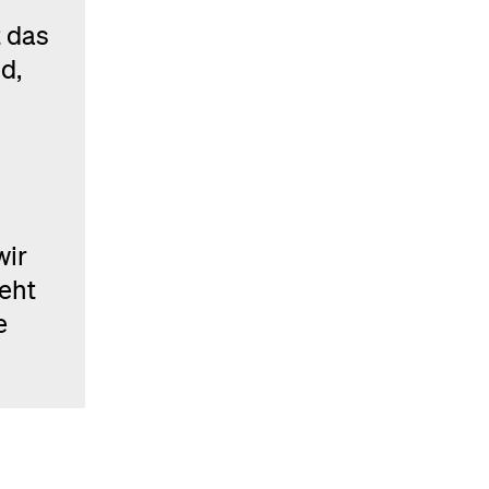
t das
d,
wir
teht
e