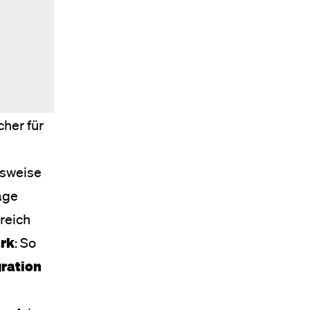
her für
lsweise
age
reich
ark
: So
gration