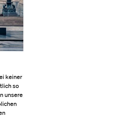
Bei keiner
tlich so
en unsere
blichen
en