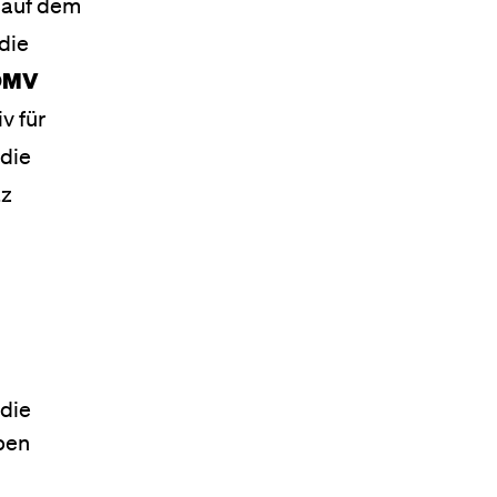
auf dem
die
 OMV
v für
 die
tz
 die
ben