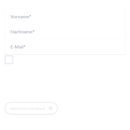
Ich bin jederzeit widerruflich damit einverstanden,
dass
NEOS (gemäß Art 26 DSGVO gemeinsam mit
JUNOS und UNOS) meine Angaben im Rahmen der
Datenschutzerklärung
verarbeitet und nutzt, um mich
regelmäßig per Newsletter über aktuelle Themen,
NEOS-Positionen und Events zu informieren.*
Informiert bleiben!