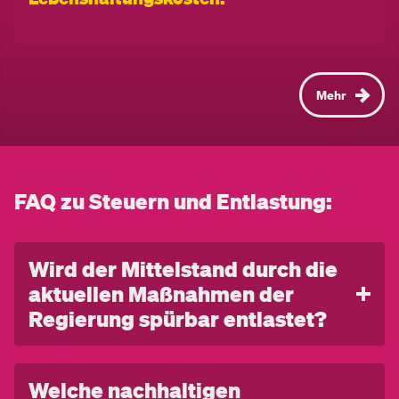
Mehr
FAQ zu Steuern und Entlastung:
Wird der Mittelstand durch die
aktuellen Maßnahmen der
Regierung spürbar entlastet?
Kurz gesagt: Ja. Ein aktuell wichtiges Beispiel: Im
Sommer 2025 haben wir als Teil der
Welche nachhaltigen
Regierungsverhandlungen gemeinsam mit ÖVP und