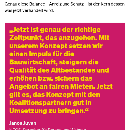
Genau diese Balance – Anreiz und Schutz – ist der Kern dessen,
was jetzt verhandelt wird.
Jetzt ist genau der richtige
Zeitpunkt, das anzugehen. Mit
unserem Konzept setzen wir
einen Impuls für die
Bauwirtschaft, steigern die
Qualität des Altbestandes und
erhöhen bzw. sichern das
Angebot an fairen Mieten. Jetzt
gilt es, das Konzept mit den
Koalitionspartnern gut in
Umsetzung zu bringen.
Janos Juvan
NEOS-Sprecher für Bauten und Wohnen